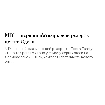
MIY — перший п’ятизірковий резорт у
центрі Одеси
MIY — новий флагманський резорт від Edem Family
Group та Spatium Group у самому серці Одеси на
Дерибасівській. Стиль, комфорт і гостинність нового
рівня.