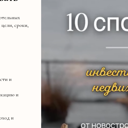
 отельных
 цели, сроки,
сти и
икацию и
оход и