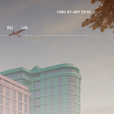
+380 67 487 39 55
RU
UA