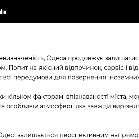
невизначеність, Одеса продовжує залишатис
м. Попит на якісний відпочинок, сервіс і в
має всі передумови для повернення іноземних
 кільком факторам: впізнаваності міста, мор
і та особливій атмосфері, яка завжди вирізн
 Одесі залишається перспективним напрямо