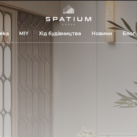
leka
MIY
Хід будівництва
Новини
Блог