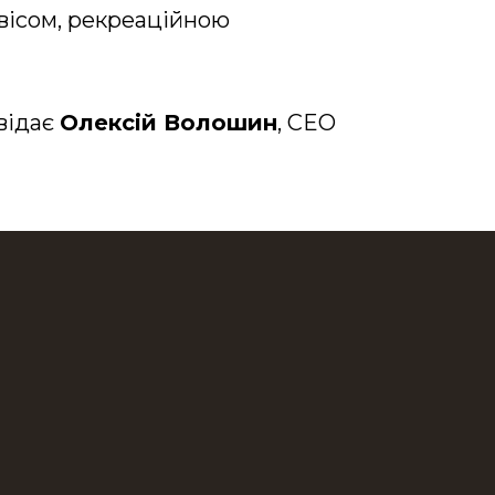
рвісом, рекреаційною
відає
Олексій Волошин
, CEO