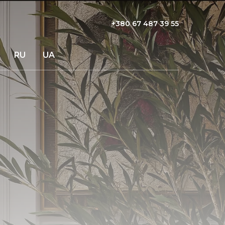
+380 67 487 39 55
RU
UA