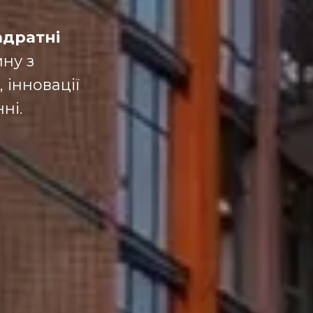
адратні
ну з
, інновації
ні.