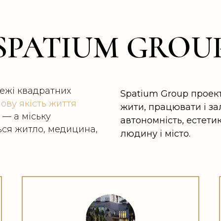
SPATIUM GROU
межі квадратних
Spatium Group проект
ову якість життя
жити, працювати і з
 — а міську
автономність, естетик
ься житло, медицина,
людину і місто.