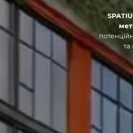
SPATIU
мет
потенцій
та